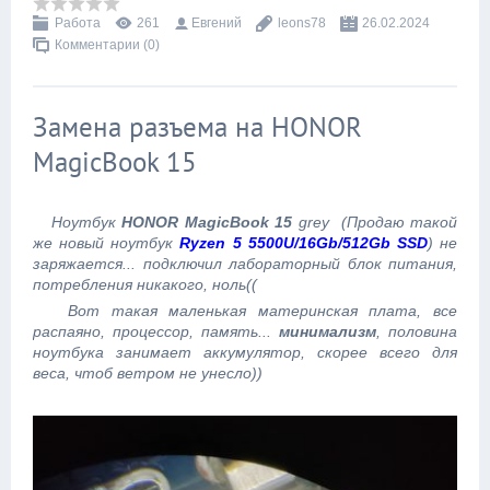
Работа
261
Евгений
leons78
26.02.2024
Комментарии (0)
Замена разъема на HONOR
MagicBook 15
Ноутбук
HONOR MagicBook 15
grey (Продаю такой
же новый ноутбук
Ryzen 5 5500U/16Gb/512Gb SSD
) не
заряжается... подключил лабораторный блок питания,
потребления никакого, ноль((
Вот такая маленькая материнская плата, все
распаяно, процессор, память...
минимализм
, половина
ноутбука занимает аккумулятор, скорее всего для
веса, чтоб ветром не унесло))