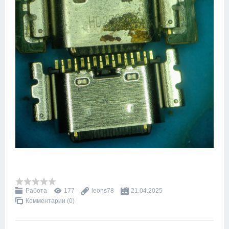
Работа
177
leons78
21.04.2025
Комментарии (0)