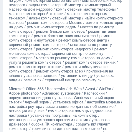
на дом / компьютерный мастер онлайн / компьютерный мастер
недорого / рядом компьютерный мастер / компьютерный
мастер на дом недорого / компьютерный мастер телефоны /
мастер компьютерной техники / мастер компьютерным
техником / нужен компьютерный мастер / найти компьютерного
мастера / ремонт компьютеров в Москве / ремонт компьютеров
на дому / ремонт компьютеров рядом / мастер по ремонту
компьютеров / ремонт блоков компьютера / ремонт питания
компьютера / ремонт блока питания компьютера / ремонт
компьютеров и ноутбуков / ремонт компьютеров центр /
сервисный ремонт компьютеров / мастерская по ремонту
компьютеров / ремонт компьютеров недорого / ремонт
монитора компьютера / сервисный центр по ремонту
компьютеров / мастер по ремонту компьютеров на дому /
услуги ремонта компьютеров / ремонт компьютеров техник /
ремонт компьютеров техники / ремонт и обслуживание
компьютеров / ремонт компьютеров асер / приложения на
iрhоnе / установка виндовс / установить винду / установка
винды / ремонт пк / сервисный центр по ремонту пк
Мiсrоsоft Оffiсе 365 / Каsреrsky / dr. Wеb / Аvаst / WinRаr /
Аdоbе рhоtоshор / Аdvаnсеd systеmсаrе / Касперский /
переустановка виндовс / установка Windоws / синий экран
смерти / черный экран / установка офиса / настройка модема /
настройка роутера / восстановление данных / обновление /
активация лицензия / компьютерная помощь / удаленная
настройка / установить программы на компьютер /
дистанционная установка программ на комп / установка
драйверов / сборка ПК компьютера / собрать пк/ глючит
компьютер / тормозит / не идет сигнал на монитор / не