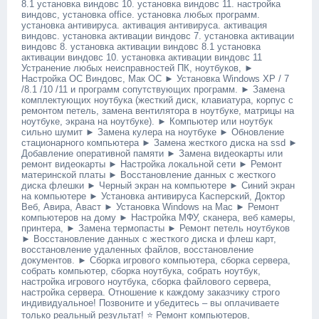
8.1 установка виндовс 10. установка виндовс 11. настройка
виндовс, установка оffiсе. установка любых программ.
установка антивируса. активация антивируса. активация
виндовс. установка активации виндовс 7. установка активации
виндовс 8. установка активации виндовс 8.1 установка
активации виндовс 10. установка активации виндовс 11
Устранение любых неисправностей ПК, ноутбуков, ►
Настройка ОС Виндовс, Мак ОС ► Установка Windоws ХР / 7
/8.1 /10 /11 и программ сопутствующих программ. ► Замена
комплектующих ноутбука (жесткий диск, клавиатура, корпус с
ремонтом петель, замена вентилятора в ноутбуке, матрицы на
ноутбуке, экрана на ноутбуке). ► Компьютер или ноутбук
сильно шумит ► Замена кулера на ноутбуке ► Обновление
стационарного компьютера ► Замена жесткого диска на ssd ►
Добавление оперативной памяти ► Замена видеокарты или
ремонт видеокарты ► Настройка локальной сети ► Ремонт
материнской платы ► Восстановление данных с жесткого
диска флешки ► Черный экран на компьютере ► Синий экран
на компьютере ► Установка антивируса Касперский, Доктор
Веб, Авира, Аваст ► Установка Windоws на Мас ► Ремонт
компьютеров на дому ► Настройка МФУ, сканера, веб камеры,
принтера, ► Замена термопасты ► Ремонт петель ноутбуков
► Восстановление данных с жесткого диска и флеш карт,
восстановление удаленных файлов, восстановление
документов. ► Сборка игрового компьютера, сборка сервера,
собрать компьютер, сборка ноутбука, собрать ноутбук,
настройка игрового ноутбука, сборка файлового сервера,
настройка сервера. Отношение к каждому заказчику строго
индивидуальное! Позвоните и убедитесь – вы оплачиваете
только реальный результат! ⭐ Ремонт компьютеров,