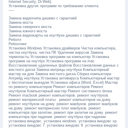
Internet Security, Dr.Web).
Установка других программ по требованию клиента.
-----
Замена видеочипа дешево с гарантией
Замена моста
Замена северного моста
Замена южного моста
Замена видеокарты на ноутбуке дешево с гарантией
Реболл
Реболлинг
Установка Windоws Установка драйверов Чистка компьютера,
чистка ноутбука, чистка ПК Удаление вирусов Замена
термопасты Установка программ на компьютер Установка
программ на ноутбук Установка программ на mас
Восстановление удаленных файлов Восстановление данных с
жесткого диска Замена матрицы ноутбука Компьютерный
мастер на дом Замена жесткого диска Сборка компьютера
Апгрейд ноутбука Установка антивируса Компьютерный мастер
с бесплатным выездом Установка офиса (Wоrd, Ехсеl) Мастер
по ремонту компьютеров Ремонт компьютеров Ремонт
ноутбуков Компьютерный мастер Ремонт системного блока
Ремонт mасbооk ремонт компьютеров. ремонт ноутбуков.
ремонт материнской платы . ремонт компьютеров на дому.
ремонт ноутбуков на дому. ремонт макбуков. ремонт макбуков
на дому. ремонт материнских плат макбуков. ремонт
компьютера при залитии. ремонт при залитии на дому. ремонт
компьютера при падении. ремонт ноутбука при падении
установка виндовс. установка windоws. установка виндовс хр.
установка виндовс 7. установка виндовс 8. установка виндовс