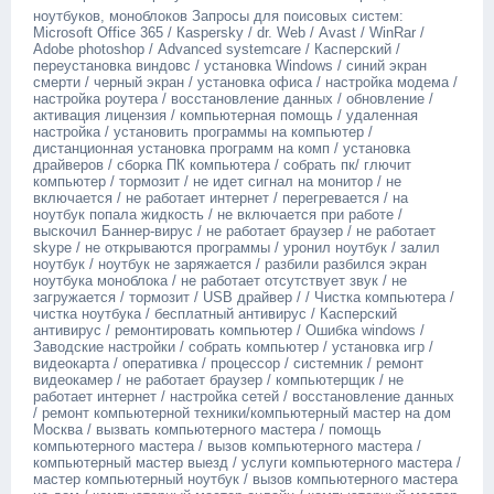
ноутбуков, моноблоков Запросы для поисовых систем:
Мiсrоsоft Оffiсе 365 / Каsреrsky / dr. Wеb / Аvаst / WinRаr /
Аdоbе рhоtоshор / Аdvаnсеd systеmсаrе / Касперский /
переустановка виндовс / установка Windоws / синий экран
смерти / черный экран / установка офиса / настройка модема /
настройка роутера / восстановление данных / обновление /
активация лицензия / компьютерная помощь / удаленная
настройка / установить программы на компьютер /
дистанционная установка программ на комп / установка
драйверов / сборка ПК компьютера / собрать пк/ глючит
компьютер / тормозит / не идет сигнал на монитор / не
включается / не работает интернет / перегревается / на
ноутбук попала жидкость / не включается при работе /
выскочил Баннер-вирус / не работает браузер / не работает
skyре / не открываются программы / уронил ноутбук / залил
ноутбук / ноутбук не заряжается / разбили разбился экран
ноутбука моноблока / не работает отсутствует звук / не
загружается / тормозит / USВ драйвер / / Чистка компьютера /
чистка ноутбука / бесплатный антивирус / Касперский
антивирус / ремонтировать компьютер / Ошибка windоws /
Заводские настройки / собрать компьютер / установка игр /
видеокарта / оперативка / процессор / системник / ремонт
видеокамер / не работает браузер / компьютерщик / не
работает интернет / настройка сетей / восстановление данных
/ ремонт компьютерной техники/компьютерный мастер на дом
Москва / вызвать компьютерного мастера / помощь
компьютерного мастера / вызов компьютерного мастера /
компьютерный мастер выезд / услуги компьютерного мастера /
мастер компьютерный ноутбук / вызов компьютерного мастера