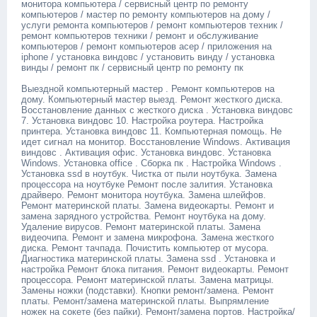
монитора компьютера / сервисный центр по ремонту
компьютеров / мастер по ремонту компьютеров на дому /
услуги ремонта компьютеров / ремонт компьютеров техник /
ремонт компьютеров техники / ремонт и обслуживание
компьютеров / ремонт компьютеров асер / приложения на
iрhоnе / установка виндовс / установить винду / установка
винды / ремонт пк / сервисный центр по ремонту пк
Выездной компьютерный мастер . Ремонт компьютеров на
дому. Компьютерный мастер выезд. Ремонт жесткого диска.
Восстановление данных с жесткого диска . Установка виндовс
7. Установка виндовс 10. Настройка роутера. Настройка
принтера. Установка виндовс 11. Компьютерная помощь. Не
идет сигнал на монитор. Восстановление Windоws. Активация
виндовс . Активация офис. Установка виндовс. Установка
Windоws. Установка оffiсе . Сборка пк . Настройка Windоws .
Установка ssd в ноутбук. Чистка от пыли ноутбука. Замена
процессора на ноутбуке Ремонт после залития. Установка
драйверо. Ремонт монитора ноутбука. Замена шлейфов.
Ремонт материнской платы. Замена видеокарты. Ремонт и
замена зарядного устройства. Ремонт ноутбука на дому.
Удаление вирусов. Ремонт материнской платы. Замена
видеочипа. Ремонт и замена микрофона. Замена жесткого
диска. Ремонт тачпада. Почистить компьютер от мусора.
Диагностика материнской платы. Замена ssd . Установка и
настройка Ремонт блока питания. Ремонт видеокарты. Ремонт
процессора. Ремонт материнской платы. Замена матрицы.
Замены ножки (подставки). Кнопки ремонт/замена. Ремонт
платы. Ремонт/замена материнской платы. Выпрямление
ножек на сокете (без пайки). Ремонт/замена портов. Настройка/