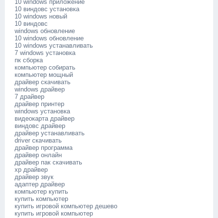
10 windows приложение
10 виндовс установка
10 windows новый
10 виндовс
windows обновление
10 windows обновление
10 windows устанавливать
7 windows установка
пк сборка
компьютер собирать
компьютер мощный
драйвер скачивать
windows драйвер
7 драйвер
драйвер принтер
windows установка
видеокарта драйвер
виндовс драйвер
драйвер устанавливать
driver скачивать
драйвер программа
драйвер онлайн
драйвер пак скачивать
xp драйвер
драйвер звук
адаптер драйвер
компьютер купить
купить компьютер
купить игровой компьютер дешево
купить игровой компьютер