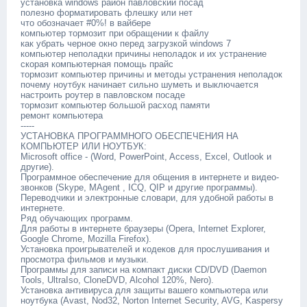
установка windows район павловский посад
полезно форматировать флешку или нет
что обозначает #0%! в вайбере
компьютер тормозит при обращении к файлу
как убрать черное окно перед загрузкой windows 7
компьютер неполадки причины неполадок и их устранение
скорая компьютерная помощь прайс
тормозит компьютер причины и методы устранения неполадок
почему ноутбук начинает сильно шуметь и выключается
настроить роутер в павловском посаде
тормозит компьютер большой расход памяти
ремонт компьютера
-----
УСТАНОВКА ПРОГРАММНОГО ОБЕСПЕЧЕНИЯ НА
КОМПЬЮТЕР ИЛИ НОУТБУК:
Microsoft office - (Word, PowerPoint, Access, Excel, Outlook и
другие).
Программное обеспечение для общения в интернете и видео-
звонков (Skype, MAgent , ICQ, QIP и другие программы).
Переводчики и электронные словари, для удобной работы в
интернете.
Ряд обучающих программ.
Для работы в интернете браузеры (Opera, Internet Explorer,
Google Chrome, Mozilla Firefox).
Установка проигрывателей и кодеков для прослушивания и
просмотра фильмов и музыки.
Программы для записи на компакт диски CD/DVD (Daemon
Tools, UltraIso, CloneDVD, Alcohol 120%, Nero).
Установка антивируса для защиты вашего компьютера или
ноутбука (Avast, Nod32, Norton Internet Security, AVG, Kaspersy