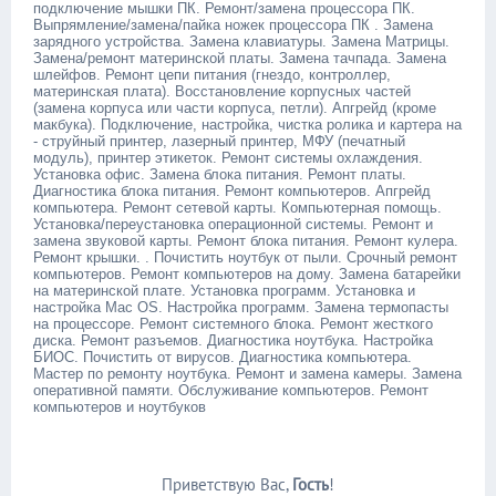
подключение мышки ПК. Ремонт/замена процессора ПК.
Выпрямление/замена/пайка ножек процессора ПК . Замена
зарядного устройства. Замена клавиатуры. Замена Матрицы.
Замена/ремонт материнской платы. Замена тачпада. Замена
шлейфов. Ремонт цепи питания (гнездо, контроллер,
материнская плата). Восстановление корпусных частей
(замена корпуса или части корпуса, петли). Апгрейд (кроме
макбука). Подключение, настройка, чистка ролика и картера на
- струйный принтер, лазерный принтер, МФУ (печатный
модуль), принтер этикеток. Ремонт системы охлаждения.
Установка офис. Замена блока питания. Ремонт платы.
Диагностика блока питания. Ремонт компьютеров. Апгрейд
компьютера. Ремонт сетевой карты. Компьютерная помощь.
Установка/переустановка операционной системы. Ремонт и
замена звуковой карты. Ремонт блока питания. Ремонт кулера.
Ремонт крышки. . Почистить ноутбук от пыли. Срочный ремонт
компьютеров. Ремонт компьютеров на дому. Замена батарейки
на материнской плате. Установка программ. Установка и
настройка Мас ОS. Настройка программ. Замена термопасты
на процессоре. Ремонт системного блока. Ремонт жесткого
диска. Ремонт разъемов. Диагностика ноутбука. Настройка
БИОС. Почистить от вирусов. Диагностика компьютера.
Мастер по ремонту ноутбука. Ремонт и замена камеры. Замена
оперативной памяти. Обслуживание компьютеров. Ремонт
компьютеров и ноутбуков
Приветствую Вас
,
Гость
!