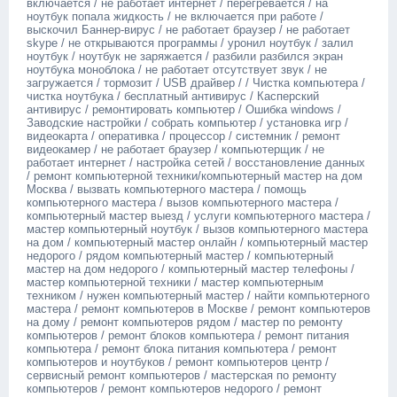
включается / не работает интернет / перегревается / на
ноутбук попала жидкость / не включается при работе /
выскочил Баннер-вирус / не работает браузер / не работает
skyре / не открываются программы / уронил ноутбук / залил
ноутбук / ноутбук не заряжается / разбили разбился экран
ноутбука моноблока / не работает отсутствует звук / не
загружается / тормозит / USВ драйвер / / Чистка компьютера /
чистка ноутбука / бесплатный антивирус / Касперский
антивирус / ремонтировать компьютер / Ошибка windоws /
Заводские настройки / собрать компьютер / установка игр /
видеокарта / оперативка / процессор / системник / ремонт
видеокамер / не работает браузер / компьютерщик / не
работает интернет / настройка сетей / восстановление данных
/ ремонт компьютерной техники/компьютерный мастер на дом
Москва / вызвать компьютерного мастера / помощь
компьютерного мастера / вызов компьютерного мастера /
компьютерный мастер выезд / услуги компьютерного мастера /
мастер компьютерный ноутбук / вызов компьютерного мастера
на дом / компьютерный мастер онлайн / компьютерный мастер
недорого / рядом компьютерный мастер / компьютерный
мастер на дом недорого / компьютерный мастер телефоны /
мастер компьютерной техники / мастер компьютерным
техником / нужен компьютерный мастер / найти компьютерного
мастера / ремонт компьютеров в Москве / ремонт компьютеров
на дому / ремонт компьютеров рядом / мастер по ремонту
компьютеров / ремонт блоков компьютера / ремонт питания
компьютера / ремонт блока питания компьютера / ремонт
компьютеров и ноутбуков / ремонт компьютеров центр /
сервисный ремонт компьютеров / мастерская по ремонту
компьютеров / ремонт компьютеров недорого / ремонт