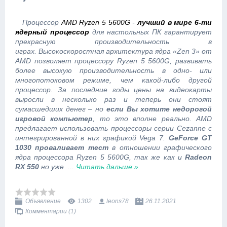
Процессор
AMD Ryzen 5 5600G
-
лучший в мире 6-ти
ядерный процессор
для настольных ПК гарантирует
прекрасную производительность в
играх. Высокоскоростная архитектура ядра «Zen 3» от
AMD позволяет процессору Ryzen 5 5600G, развивать
более высокую производительность в одно- или
многопотоковом режиме, чем какой-либо другой
процессор. За последние годы цены на видеокарты
выросли в несколько раз и теперь они стоят
сумасшедших денег – но
если Вы хотите недорогой
игровой компьютер
, то это вполне реально. AMD
предлагает использовать процессоры серии Cezanne с
интегрированной в них графикой Vega 7.
GeForce GT
1030 проваливает тест
в отношении графического
ядра процессора Ryzen 5 5600G, так же как и
Radeon
RX 550
но уже
...
Читать дальше »
Объявление
1302
leons78
26.11.2021
Комментарии (1)