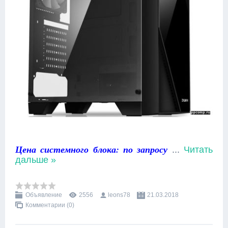
Цена системного блока: по запросу
...
Читать
дальше »
Объявление
2556
leons78
21.03.2018
Комментарии (0)