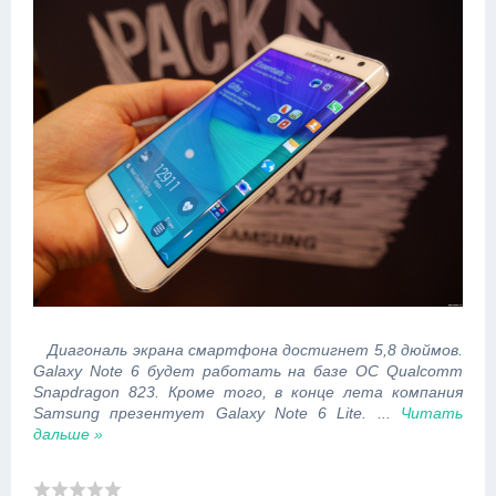
Диагональ экрана смартфона достигнет 5,8 дюймов.
Galaxy Note 6 будет работать на базе ОС Qualcomm
Snapdragon 823. Кроме того, в конце лета компания
Samsung презентует Galaxy Note 6 Lite.
...
Читать
дальше »