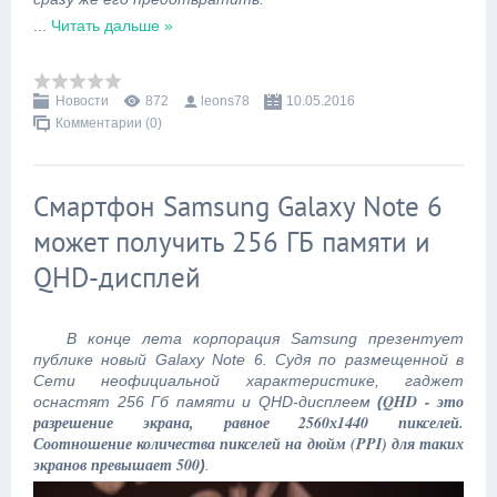
...
Читать дальше »
Новости
872
leons78
10.05.2016
Комментарии (0)
Смартфон Samsung Galaxy Note 6
может получить 256 ГБ памяти и
QHD-дисплей
В конце лета корпорация Samsung презентует
публике новый Galaxy Note 6. Судя по размещенной в
Сети неофициальной характеристике, гаджет
QHD - это
оснастят 256 Гб памяти и QHD-дисплеем
(
разрешение экрана, равное 2560х1440 пикселей.
Соотношение количества пикселей на дюйм (PPI) для таких
экранов превышает 500
)
.