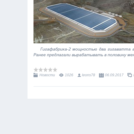
Гигафабрика-2 мощностью два гигаватта в г
Ранее предлагали вырабатывать в половину мен
Новости
1026
leons78
06.09.2017