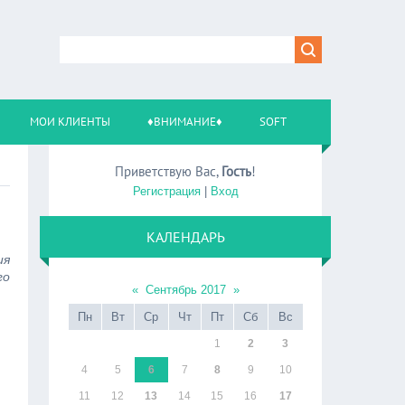
МОИ КЛИЕНТЫ
♦ВНИМАНИЕ♦
SOFT
Приветствую Вас
,
Гость
!
Регистрация
|
Вход
КАЛЕНДАРЬ
ия
го
«
Сентябрь 2017
»
Пн
Вт
Ср
Чт
Пт
Сб
Вс
1
2
3
4
5
6
7
8
9
10
11
12
13
14
15
16
17