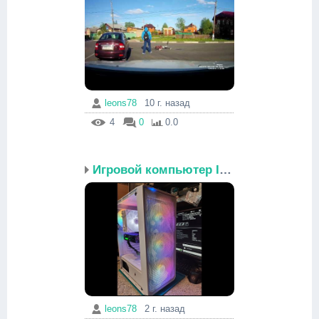
leons78
10 г. назад
4
0
0.0
Игровой компьютер Intеl...
leons78
2 г. назад