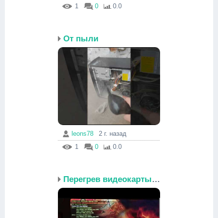
1
0
0.0
От пыли
leons78
2 г. назад
1
0
0.0
Перегрев видеокарты при...