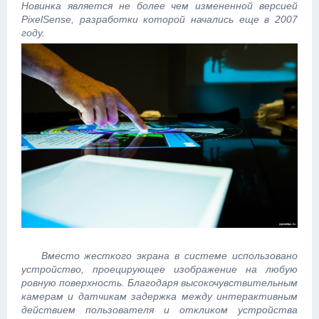
Новинка является не более чем измененной версией
PixelSense, разработки которой начались еще в 2007
году.
Вместо жесткого экрана в системе использовано
устройство, проецирующее изображение на любую
ровную поверхность. Благодаря высокочувствительным
камерам и датчикам задержка между интерактивным
действием пользователя и откликом устройства