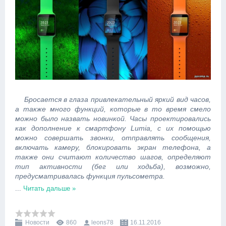
Бросается в глаза привлекательный яркий вид часов,
а также много функций, которые в то время смело
можно было назвать новинкой. Часы проектировались
как дополнение к смартфону Lumia, с их помощью
можно совершать звонки, отправлять сообщения,
включать камеру, блокировать экран телефона, а
также они считают количество шагов, определяют
тип активности (бег или ходьба), возможно,
предусматривалась функция пульсометра.
...
Читать дальше »
Новости
860
leons78
16.11.2016